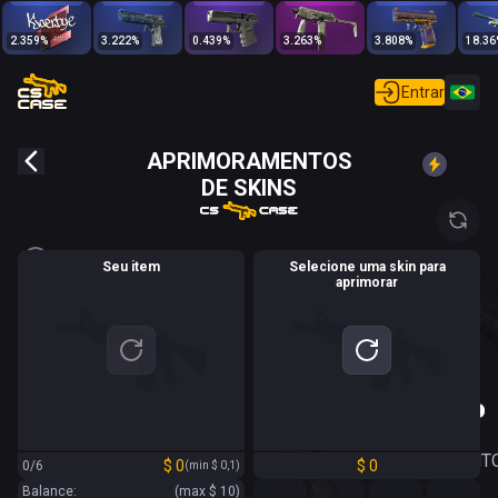
2.359
%
3.222
%
0.439
%
3.263
%
3.808
%
18.36
Entrar
APRIMORAMENTOS
DE SKINS
Seu item
Selecione uma skin para
aprimorar
0
.
0
0
%
CHANCE DE
APRIMORAMENT
$
0
$
0
0/6
(min
$
0
,
1
)
Balance:
(max
$
10
)