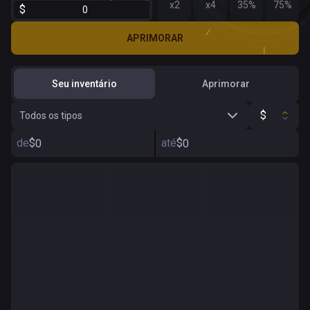
x2
x4
35%
75%
$
APRIMORAR
Seu inventário
Aprimorar
$
Todos os tipos
de
$
até
$