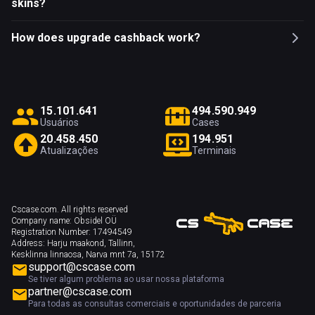
skins?
How does upgrade cashback work?
1
5
.
1
0
1
.
6
4
1
4
9
4
.
5
9
0
.
9
4
9
Usuários
Cases
2
0
.
4
5
8
.
4
5
0
1
9
4
.
9
5
1
Atualizações
Terminais
Cscase.com. All rights reserved
Company name:
Obsidel OÜ
Registration Number:
17494549
Address:
Harju maakond, Tallinn,
Kesklinna linnaosa, Narva mnt 7a, 15172
support@cscase.com
Se tiver algum problema ao usar nossa plataforma
partner@cscase.com
Para todas as consultas comerciais e oportunidades de parceria