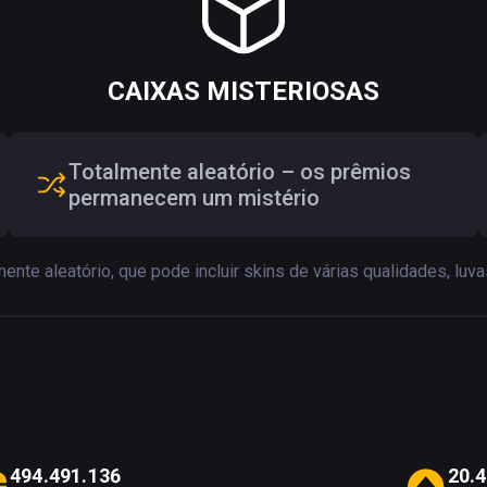
CAIXAS MISTERIOSAS
Totalmente aleatório – os prêmios
permanecem um mistério
 aleatório, que pode incluir skins de várias qualidades, luvas
4
9
4
.
4
9
1
.
1
3
6
2
0
.
4