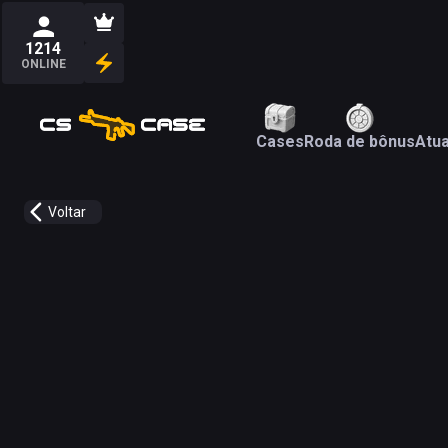
1214
ONLINE
Cases
Roda de bônus
Atua
Voltar