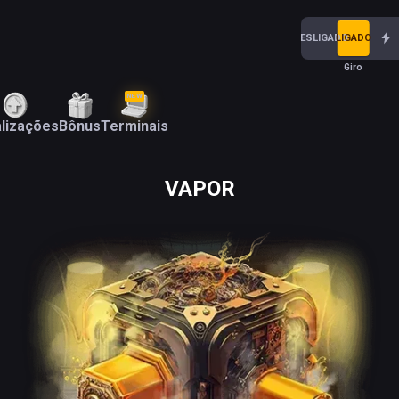
DESLIGADO
LIGADO
Giro
NEW
lizações
Bônus
Terminais
VAPOR