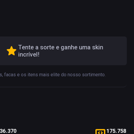
Tente a sorte e ganhe uma skin
incrível!
, facas e os itens mais elite do nosso sortimento.
3
6
.
3
7
0
1
7
5
.
7
5
8