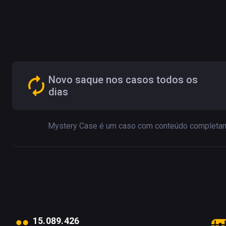
Novo saque nos casos todos os
dias
Mystery Case é um caso com conteúdo completamente
1
5
.
0
8
9
.
4
2
6