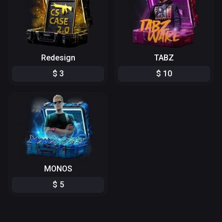
Redesign
TABZ
$
3
$
10
MONOS
$
5