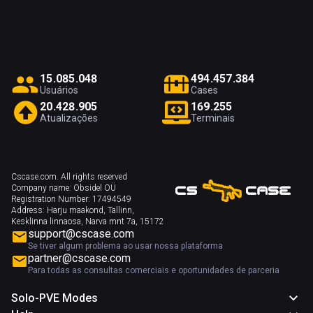
1
5
.
0
8
5
.
0
4
8
4
9
4
.
4
5
7
.
3
8
4
Usuários
Cases
2
0
.
4
2
8
.
9
0
5
1
6
9
.
2
5
5
Atualizações
Terminais
Cscase.com. All rights reserved
Company name:
Obsidel OÜ
Registration Number:
17494549
Address:
Harju maakond, Tallinn,
Kesklinna linnaosa, Narva mnt 7a, 15172
support@cscase.com
Se tiver algum problema ao usar nossa plataforma
partner@cscase.com
Para todas as consultas comerciais e oportunidades de parceria
Solo-PVE Modes