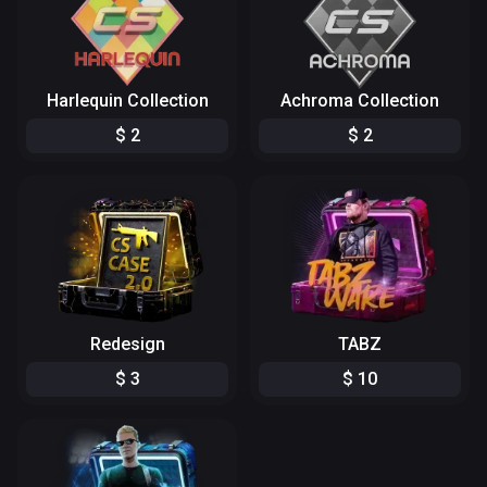
Harlequin Collection
Achroma Collection
$
2
$
2
Redesign
TABZ
$
3
$
10