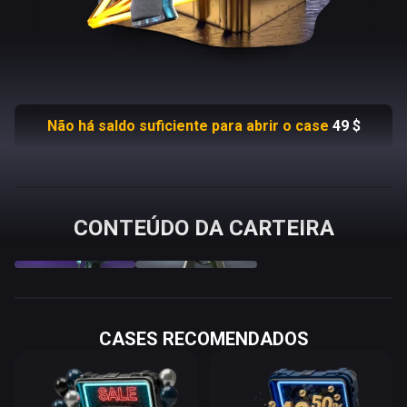
Não há saldo suficiente para abrir o case
49
$
CONTEÚDO DA CARTEIRA
Desert Eagle
CZ75-Auto
Hand Cannon
Army Sheen
Q
Price
$
Odds %
Q
Price
$
Odds %
10
%
90
%
MW
578.62
10.000
MW
5.08
90.000
CASES RECOMENDADOS