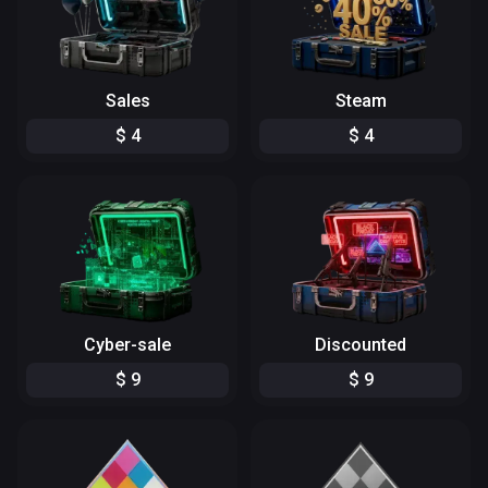
Sales
Steam
$
4
$
4
Cyber-sale
Discounted
$
9
$
9