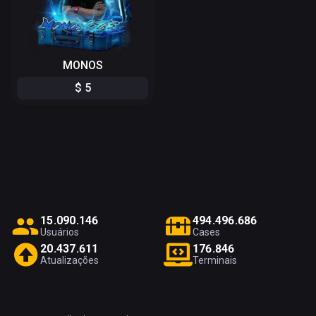
MONOS
$
5
1
5
.
0
9
0
.
1
4
6
4
9
4
.
4
9
6
.
6
8
6
Usuários
Cases
2
0
.
4
3
7
.
6
1
1
1
7
6
.
8
4
6
Atualizações
Terminais