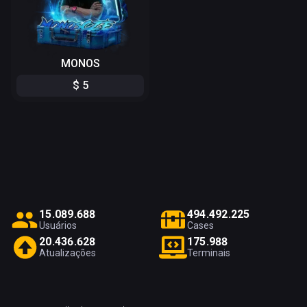
MONOS
$
5
1
5
.
0
8
9
.
6
8
8
4
9
4
.
4
9
2
.
2
2
5
Usuários
Cases
2
0
.
4
3
6
.
6
2
8
1
7
5
.
9
8
8
Atualizações
Terminais