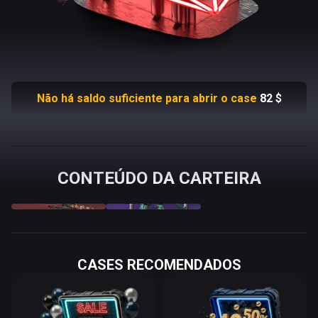
Não há saldo suficiente para abrir o case
82
$
CONTEÚDO DA CARTEIRA
AWP
UMP-45
Oni Taiji
Scaffold
Q
Price
$
Odds %
Q
Price
$
Odds %
10
%
90
%
FN
689.30
10.000
FT
1.93
90.000
CASES RECOMENDADOS