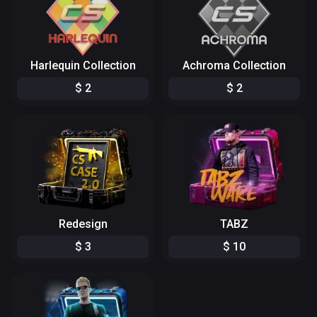
Harlequin Collection
Achroma Collection
$
2
$
2
Redesign
TABZ
$
3
$
10