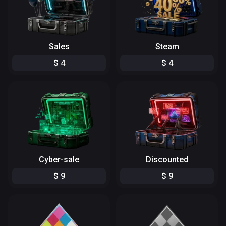
Sales
Steam
$
4
$
4
Cyber-sale
Discounted
$
9
$
9