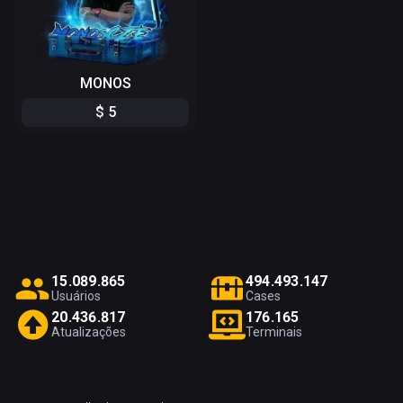
MONOS
$
5
1
5
.
0
8
9
.
8
6
5
4
9
4
.
4
9
3
.
1
4
7
Usuários
Cases
2
0
.
4
3
6
.
8
1
7
1
7
6
.
1
6
5
Atualizações
Terminais