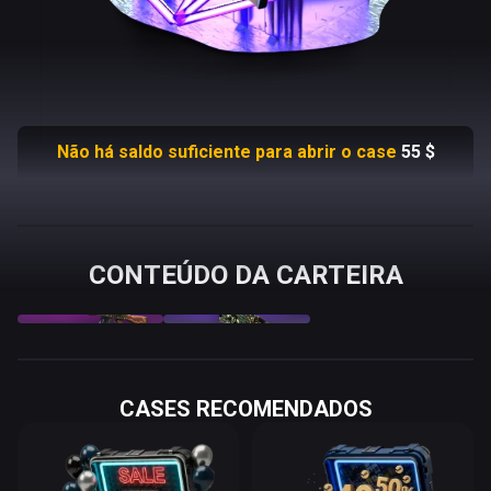
Não há saldo suficiente para abrir o case
55
$
CONTEÚDO DA CARTEIRA
AK-47
M249
Case Hardened
Emerald Poison Dart
Q
Price
$
Odds %
Q
Price
$
Odds %
10
%
90
%
FN
999.26
10.000
FT
1.94
90.000
CASES RECOMENDADOS