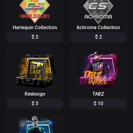
Harlequin Collection
Achroma Collection
$
2
$
2
Redesign
TABZ
$
3
$
10