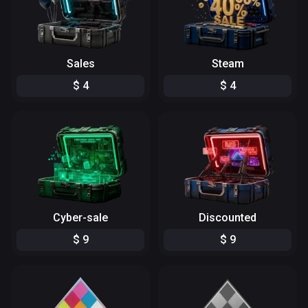
Sales
Steam
$
4
$
4
Cyber-sale
Discounted
$
9
$
9