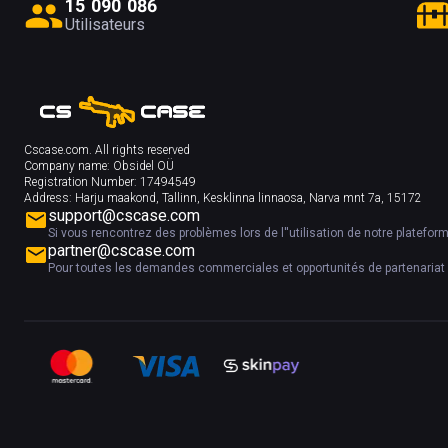
1
5
0
9
0
0
8
6
Utilisateurs
Cscase.com. All rights reserved
Company name:
Obsidel OÜ
Registration Number:
17494549
Address:
Harju maakond, Tallinn, Kesklinna linnaosa, Narva mnt 7a, 15172
support@cscase.com
Si vous rencontrez des problèmes lors de l''utilisation de notre platefor
partner@cscase.com
Pour toutes les demandes commerciales et opportunités de partenariat