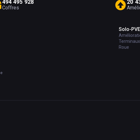
4
9
4
4
9
5
9
2
8
2
0
4
Coffres
Améli
Solo-PV
Améliorat
Terminaux
Roue
me