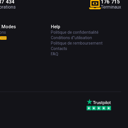
3
7
4
3
4
1
7
6
7
1
5
orations
Terminaux
E Modes
Help
ions
Politique de confidentialité
Conditions d''utilisation
NEW
Politique de remboursement
Contacts
FAQ