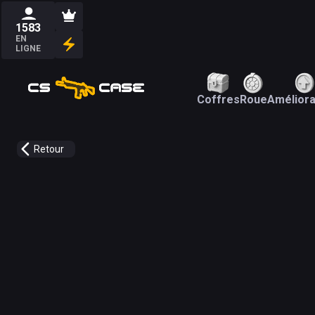
1583
EN
LIGNE
Coffres
Roue
Améliora
Retour