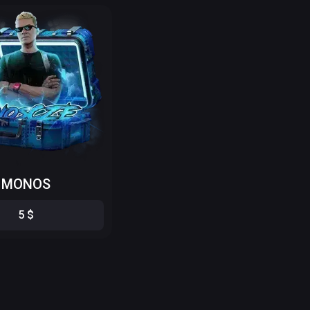
MONOS
5
$