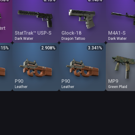
0.096
MW
194.35
0.130
MW
187.50
0.135
MW
155.0
FN
177.10
0.143
FT
97.0
ert
StatTrak™ USP-S
Glock-18
M4A1-S
Dark Water
Dragon Tattoo
Dark Water
Odds %
Q
Price
$
Odds %
Q
Price
$
Odds %
Q
Price
315
%
2.908
%
3.341
%
0.888
FN
28.51
0.888
FN
28.51
0.888
FN
13.6
2.315
MW
10.94
2.315
MW
10.94
2.315
WW
9.5
2.908
FT
8.71
2.908
FT
8.71
2.908
MW
5.3
3.341
BS
7.58
3.341
BS
7.58
3.341
BS
4.7
FT
3.4
P90
P90
MP9
Leather
Leather
Green Plaid