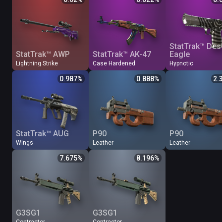
FN
1257
0.020
FN
1171
0.022
FN
265.05
StatTrak™ Des
StatTrak™ AWP
StatTrak™ AK-47
Eagle
Lightning Strike
Case Hardened
Hypnotic
Q
Price
$
Odds %
Q
Price
$
Odds %
Q
Price
$
0.987
%
0.888
%
2.
MW
26.83
0.944
FN
28.51
0.888
FN
28.51
FN
25.66
0.987
MW
10.94
2.315
MW
10.94
FT
8.71
2.908
FT
8.71
BS
7.58
3.341
BS
7.58
StatTrak™ AUG
P90
P90
Wings
Leather
Leather
Q
Price
$
Odds %
Q
Price
$
Odds %
7.675
%
8.196
%
MW
5.04
5.025
MW
5.04
5.025
BS
3.30
7.675
BS
3.30
7.675
FT
3.09
8.196
FT
3.09
8.196
G3SG1
G3SG1