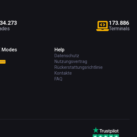
3
4
.
2
7
3
1
7
3
.
8
8
6
ades
Terminals
E Modes
Help
Datenschutz
Nutzungsvertrag
NEW
Rückerstattungsrichtlinie
Kontakte
FAQ