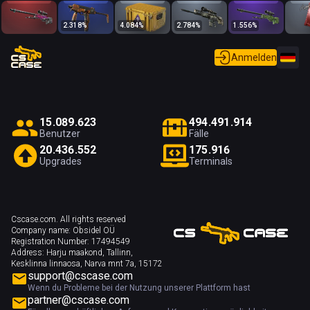
2.318
%
4.084
%
2.784
%
1.556
%
Anmelden
1
5
.
0
8
9
.
6
2
3
4
9
4
.
4
9
1
.
9
1
4
Benutzer
Fälle
2
0
.
4
3
6
.
5
5
2
1
7
5
.
9
1
6
Upgrades
Terminals
Cscase.com. All rights reserved
Company name:
Obsidel OÜ
Registration Number:
17494549
Address:
Harju maakond, Tallinn,
Kesklinna linnaosa, Narva mnt 7a, 15172
support@cscase.com
Wenn du Probleme bei der Nutzung unserer Plattform hast
partner@cscase.com