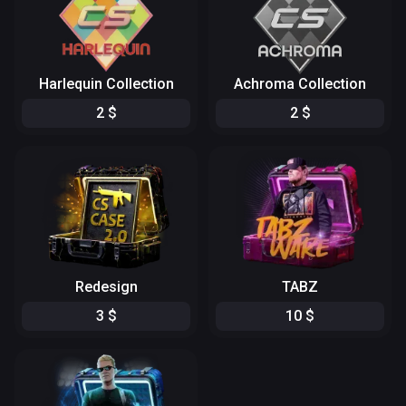
Harlequin Collection
Achroma Collection
2
$
2
$
Redesign
TABZ
3
$
10
$