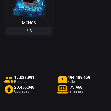
MONOS
5
$
1
5
.
0
8
8
.
9
9
1
4
9
4
.
4
8
9
.
6
5
9
Benutzer
Fälle
2
0
.
4
3
6
.
0
4
8
1
7
5
.
4
6
8
Upgrades
Terminals