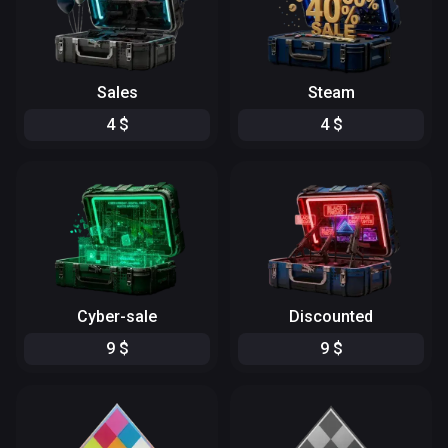
Sales
Steam
4
$
4
$
Cyber-sale
Discounted
9
$
9
$